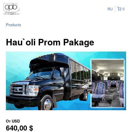
RU
0
Products
Hau`oli Prom Pakage
От
USD
640,00 $